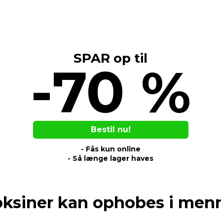
SPAR op til
-70 %
Bestil nu!
- Fås kun online
- Så længe lager haves
 toksiner kan ophobes i me